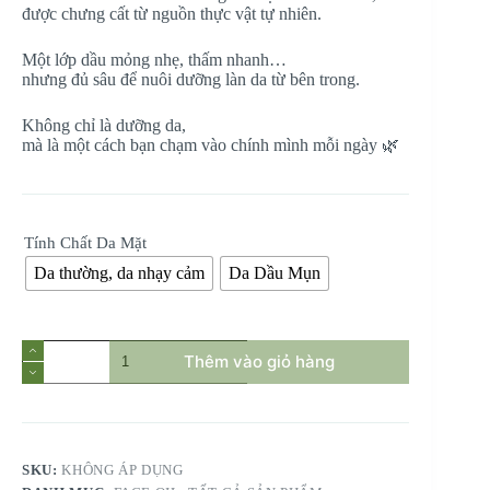
được chưng cất từ nguồn thực vật tự nhiên.
Một lớp dầu mỏng nhẹ, thấm nhanh…
nhưng đủ sâu để nuôi dưỡng làn da từ bên trong.
Không chỉ là dưỡng da,
mà là một cách bạn chạm vào chính mình mỗi ngày 🌿
Tính Chất Da Mặt
Da thường, da nhạy cảm
Da Dầu Mụn
FACE
Thêm vào giỏ hàng
OIL
–
DẦU
DƯỠNG
MẶT
20ml
SKU:
KHÔNG ÁP DỤNG
số