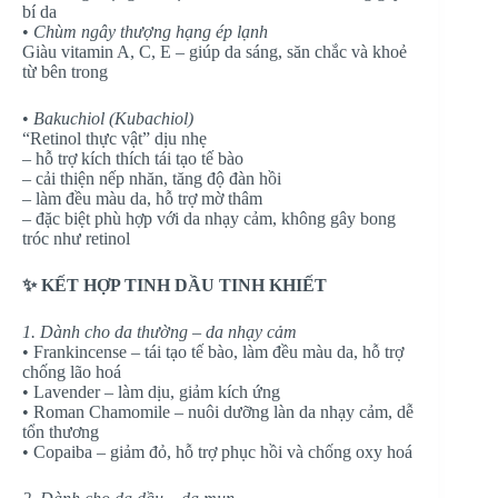
bí da
•
Chùm ngây thượng hạng ép lạnh
Giàu vitamin A, C, E – giúp da sáng, săn chắc và khoẻ
từ bên trong
•
Bakuchiol (Kubachiol)
“Retinol thực vật” dịu nhẹ
– hỗ trợ kích thích tái tạo tế bào
– cải thiện nếp nhăn, tăng độ đàn hồi
– làm đều màu da, hỗ trợ mờ thâm
– đặc biệt phù hợp với da nhạy cảm, không gây bong
tróc như retinol
✨ KẾT HỢP TINH DẦU TINH KHIẾT
1. Dành cho da thường – da nhạy cảm
• Frankincense – tái tạo tế bào, làm đều màu da, hỗ trợ
chống lão hoá
• Lavender – làm dịu, giảm kích ứng
• Roman Chamomile – nuôi dưỡng làn da nhạy cảm, dễ
tổn thương
• Copaiba – giảm đỏ, hỗ trợ phục hồi và chống oxy hoá