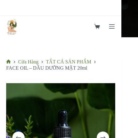
Chuyển
đến
phần
nội
dung
Giỏ
hàng
Cửa Hàng
TẤT CẢ SẢN PHẨM
Trang
FACE OIL – DẦU DƯỠNG MẶT 20ml
chủ