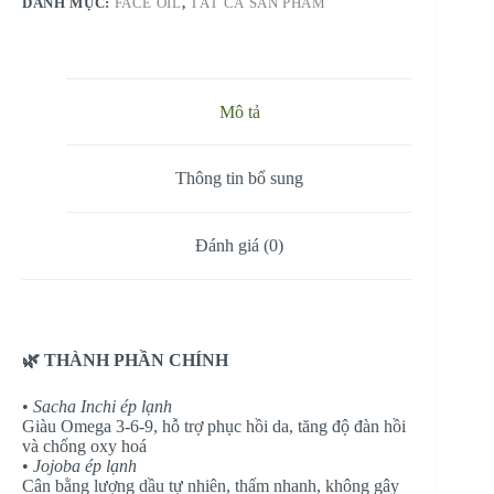
DANH MỤC:
FACE OIL
,
TẤT CẢ SẢN PHẨM
lượng
Mô tả
Thông tin bổ sung
Đánh giá (0)
🌿 THÀNH PHẦN CHÍNH
•
Sacha Inchi ép lạnh
Giàu Omega 3-6-9, hỗ trợ phục hồi da, tăng độ đàn hồi
và chống oxy hoá
•
Jojoba ép lạnh
Cân bằng lượng dầu tự nhiên, thấm nhanh, không gây