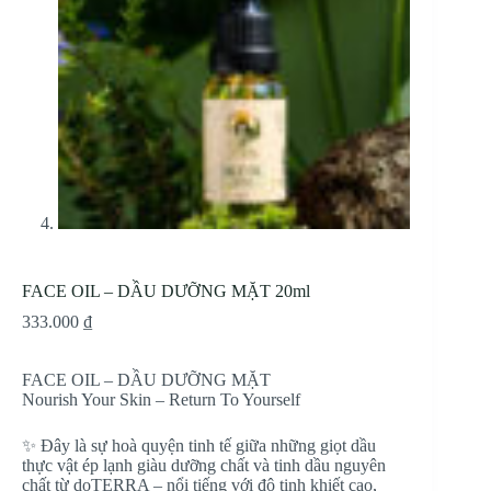
FACE OIL – DẦU DƯỠNG MẶT 20ml
333.000
₫
FACE OIL – DẦU DƯỠNG MẶT
Nourish Your Skin – Return To Yourself
✨ Đây là sự hoà quyện tinh tế giữa những giọt dầu
thực vật ép lạnh giàu dưỡng chất và tinh dầu nguyên
chất từ doTERRA – nổi tiếng với độ tinh khiết cao,