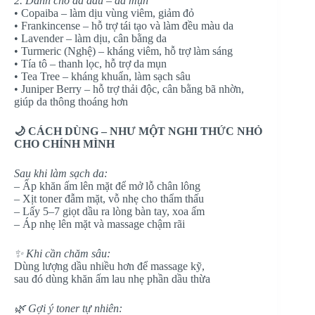
2. Dành cho da dầu – da mụn
• Copaiba – làm dịu vùng viêm, giảm đỏ
• Frankincense – hỗ trợ tái tạo và làm đều màu da
• Lavender – làm dịu, cân bằng da
• Turmeric (Nghệ) – kháng viêm, hỗ trợ làm sáng
• Tía tô – thanh lọc, hỗ trợ da mụn
• Tea Tree – kháng khuẩn, làm sạch sâu
• Juniper Berry – hỗ trợ thải độc, cân bằng bã nhờn,
giúp da thông thoáng hơn
🌙 CÁCH DÙNG – NHƯ MỘT NGHI THỨC NHỎ
CHO CHÍNH MÌNH
Sau khi làm sạch da:
– Ấp khăn ấm lên mặt để mở lỗ chân lông
– Xịt toner đẫm mặt, vỗ nhẹ cho thẩm thấu
– Lấy 5–7 giọt dầu ra lòng bàn tay, xoa ấm
– Áp nhẹ lên mặt và massage chậm rãi
✨ Khi cần chăm sâu:
Dùng lượng dầu nhiều hơn để massage kỹ,
sau đó dùng khăn ấm lau nhẹ phần dầu thừa
🌿 Gợi ý toner tự nhiên: