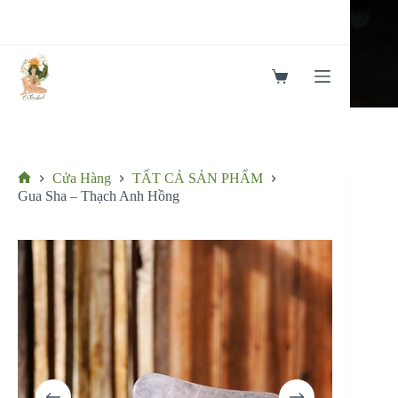
Chuyển
đến
phần
nội
dung
Giỏ
hàng
Cửa Hàng
TẤT CẢ SẢN PHẨM
Trang
Gua Sha – Thạch Anh Hồng
chủ