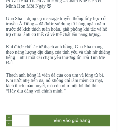
🌸 Gua Sha Thạch Anh Hồng – Chạm Nhẹ Để Yêu
Mình Hơn Mỗi Ngày 🌸
Gua Sha – dụng cụ massage truyền thống từ y học cổ
truyền Á Đông – đã được sử dụng từ hàng ngàn năm
trước để kích thích tuần hoàn, giải phóng khí tắc và hỗ
trợ chữa lành cơ thể: cả về thể chất lẫn năng lượng.
Khi được chế tác từ thạch anh hồng, Gua Sha mang
theo năng lượng dịu dàng của tình yêu và tính nữ thiêng
liêng – như một cái chạm yêu thương từ Trái Tim Mẹ
Đất.
Thạch anh hồng là viên đá của con tim và lòng từ bi.
Khi lướt nhẹ trên da, nó không chỉ làm mềm cơ mặt,
kích thích máu huyết, mà còn như một lời thủ thỉ:
“Hãy dịu dàng với chính mình.”
Gua
Thêm vào giỏ hàng
Sha
-
Thạch