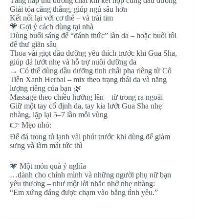
Tăng hấp thu dưỡng chất khi kết hợp cùng dầu dưỡng
Giải tỏa căng thẳng, giúp ngủ sâu hơn
Kết nối lại với cơ thể – và trái tim
💗 Gợi ý cách dùng tại nhà
Dùng buổi sáng để “đánh thức” làn da – hoặc buổi tối
để thư giãn sâu
Thoa vài giọt dầu dưỡng yêu thích trước khi Gua Sha,
giúp đá lướt nhẹ và hỗ trợ nuôi dưỡng da
→ Có thể dùng dầu dưỡng tinh chất pha riêng từ Cô
Tiên Xanh Herbal – mix theo trạng thái da và năng
lượng riêng của bạn 🌿
Massage theo chiều hướng lên – từ trong ra ngoài
Giữ một tay cố định da, tay kia lướt Gua Sha nhẹ
nhàng, lặp lại 5–7 lần mỗi vùng
👉 Mẹo nhỏ:
Để đá trong tủ lạnh vài phút trước khi dùng để giảm
sưng và làm mát tức thì
💗 Một món quà ý nghĩa
…dành cho chính mình và những người phụ nữ bạn
yêu thương – như một lời nhắc nhở nhẹ nhàng:
“Em xứng đáng được chạm vào bằng tình yêu.”