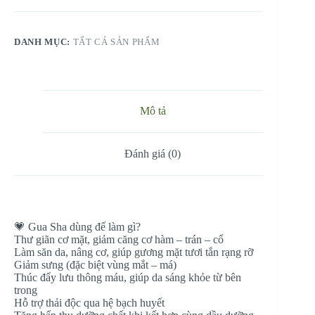
Anh
Hồng
số
DANH MỤC:
TẤT CẢ SẢN PHẨM
lượng
Mô tả
Đánh giá (0)
💗 Gua Sha dùng để làm gì?
Thư giãn cơ mặt, giảm căng cơ hàm – trán – cổ
Làm săn da, nâng cơ, giúp gương mặt tươi tắn rạng rỡ
Giảm sưng (đặc biệt vùng mắt – má)
Thúc đẩy lưu thông máu, giúp da sáng khỏe từ bên
trong
Hỗ trợ thải độc qua hệ bạch huyết